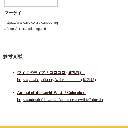
マーゲイ
https://www.neko-zukan.com/j
a/item/Felidae/Leopard...
参考文献
ウィキペディア「コロコロ (哺乳類)」
https://ja.wikipedia.org/wiki/コロコロ (哺乳類)
Animal of the world Wiki 「Colocolo」
https://animalofthewould.fandom.com/wiki/Colocolo