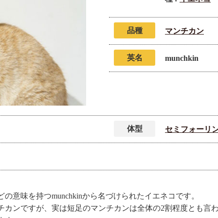
品種
マンチカン
英名
munchkin
体型
セミフォーリン
の意味を持つmunchkinから名づけられたイエネコです。
チカンですが、実は短足のマンチカンは全体の2割程度とも言