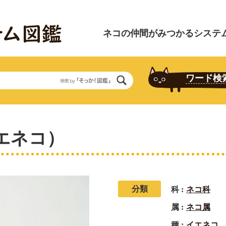
ネコの仲間がみつかる
システ
ワード
検
エネコ）
分類
科
ネコ科
属
ネコ属
種
イエネコ