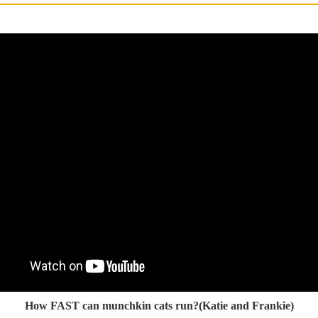
How FAST can munchkin cats run?(Katie and Frankie)