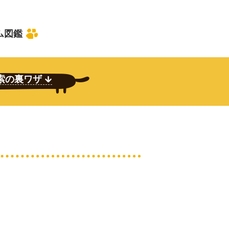
ム図鑑
索の
裏ワザ