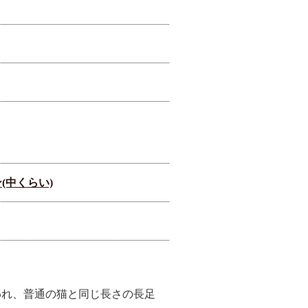
(中くらい)
われ、普通の猫と同じ長さの長足