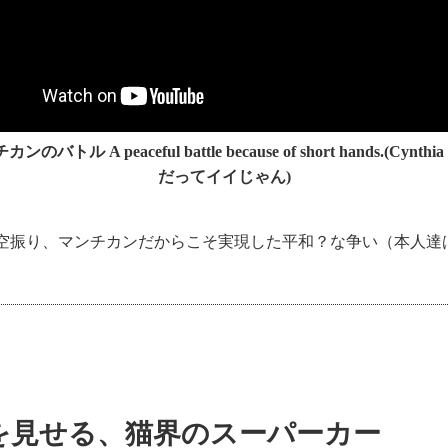
バトル A peaceful battle because of short hands.(Cynth
だってイイじゃん)
空振り、マンチカンだからこそ実現した平和？な争い（本人達
を見せる、猫界のスーパーカー