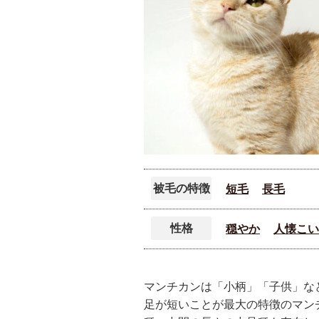
被毛の特徴
短毛
長毛
性格
穏やか
人懐こい
マンチカンは「小柄」「子供」など
足が短いことが最大の特徴のマン