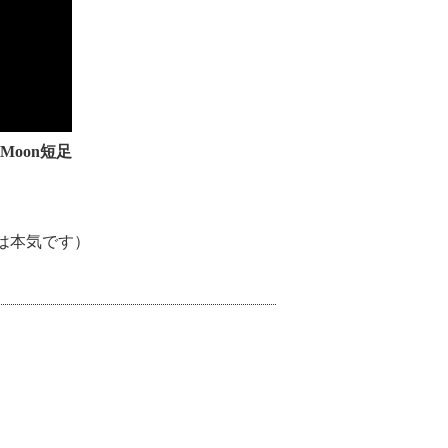
ia Moon短足
は本気です）