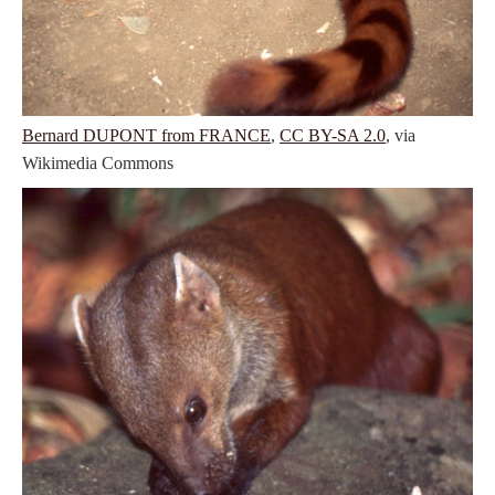
Bernard DUPONT from FRANCE
,
CC BY-SA 2.0
, via
Wikimedia Commons