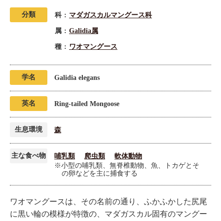
分類
科
マダガスカルマングース科
属
Galidia属
種
ワオマングース
学名
Galidia elegans
英名
Ring-tailed Mongoose
生息環境
森
主な食べ物
哺乳類
爬虫類
軟体動物
※小型の哺乳類、無脊椎動物、魚、トカゲとそ
の卵などを主に捕食する
ワオマングースは、その名前の通り、ふかふかした尻尾
に黒い輪の模様が特徴の、マダガスカル固有のマングー