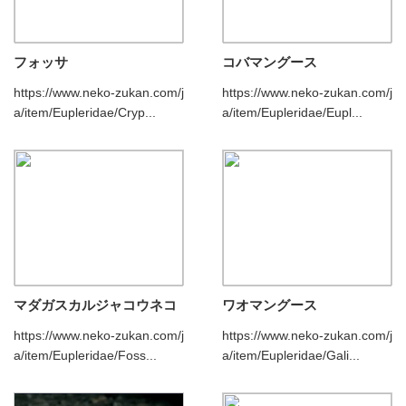
フォッサ
コバマングース
https://www.neko-zukan.com/j
https://www.neko-zukan.com/j
a/item/Eupleridae/Cryp...
a/item/Eupleridae/Eupl...
マダガスカルジャコウネコ
ワオマングース
https://www.neko-zukan.com/j
https://www.neko-zukan.com/j
a/item/Eupleridae/Foss...
a/item/Eupleridae/Gali...