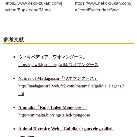
https://www.neko-zukan.com/j
https://www.neko-zukan.com/j
a/item/Eupleridae/Mung...
a/item/Eupleridae/Sala...
参考文献
ウィキペディア「ワオマングース」
https://ja.wikipedia.org/wiki/ワオマングース
Nature of Madagascar「ワオマングース」
http://madagascar1.web.fc2.com/mammalia/galidia_elegans.h
tml
Animalia「Ring-Tailed Mongoose 」
https://animalia.bio/ring-tailed-mongoose
Animal Divresity Web「Galidia elegans ring-tailed 
mongoose」